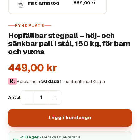
med armstöd
669,00 kr
FYNDPLATS
Hopfällbar stegpall – höj- och
sänkbar pall i stål, 150 kg, för barn
och vuxna
449,00 kr
Betala inom
30 dagar
– räntefritt med Klarna
−
+
1
Antal
Lägg i kundvagn
✓ I lager ·
Beräknad leverans