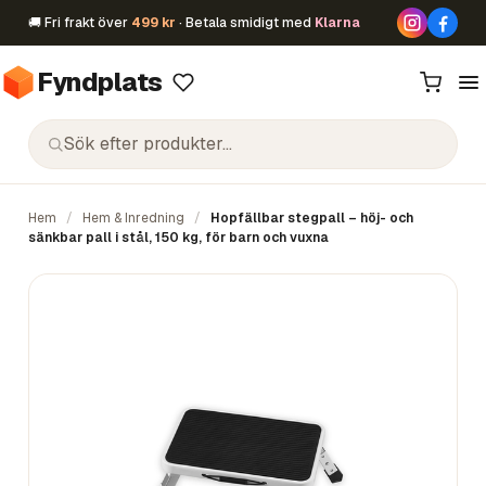
🚚 Fri frakt över
499 kr
· Betala smidigt med
Klarna
Fyndplats
Hem
/
Hem & Inredning
/
Hopfällbar stegpall – höj- och
sänkbar pall i stål, 150 kg, för barn och vuxna