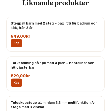
Liknande produkter
Stegpall barn med 2 steg – pall i trä för badrum och
kök, från 3 år
649,00kr
Köp
Torkställning på hjul med 4 plan – hopfällbar och
höjdjusterbar
829,00kr
Köp
REA
Teleskopstege aluminium 3,3 m – multifunktion A-
Endast
1
kvar
stege med 3 vinklar