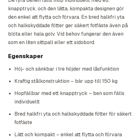
De fyra benen fälls ihop individuellt med ett
knapptryck, och den lätta, kompakta designen gör
den enkel att flytta och förvara. En bred halkfri yta
och halkskyddade fötter ger säkert fotfäste även på
blöta eller hala golv. Vid behov fungerar den även
som en liten sittpall eller ett sidobord.
Egenskaper
Höj- och sänkbar i tre höjder med låsfunktion
Kraftig stålkonstruktion – bär upp till 150 kg
Hopfällbar med ett knapptryck – ben som fälls
individuellt
Bred halkfri yta och halkskyddade fötter för säkert
fotfäste
Lätt och kompakt – enkel att flytta och förvara