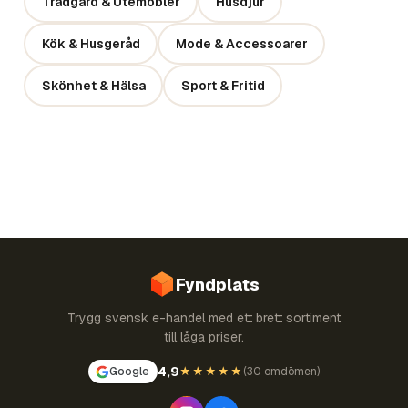
Trädgård & Utemöbler
Husdjur
Kök & Husgeråd
Mode & Accessoarer
Skönhet & Hälsa
Sport & Fritid
Fyndplats
Trygg svensk e-handel med ett brett sortiment
till låga priser.
4,9
Google
★★★★★
(
30 omdömen
)