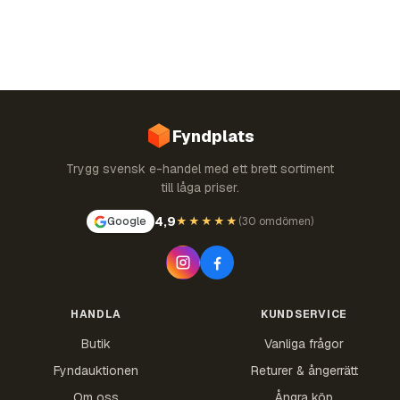
Fyndplats
Trygg svensk e-handel med ett brett sortiment
till låga priser.
4,9
Google
★★★★★
(
30 omdömen
)
HANDLA
KUNDSERVICE
Butik
Vanliga frågor
Fyndauktionen
Returer & ångerrätt
Om oss
Ångra köp