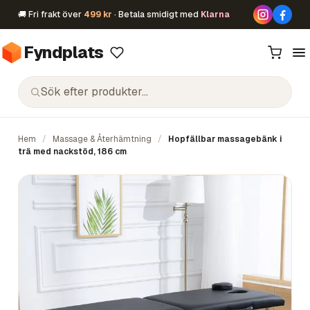
🚚 Fri frakt över
499 kr
· Betala smidigt med
Klarna
Fyndplats
Hem
/
Massage & Återhämtning
/
Hopfällbar massagebänk i
trä med nackstöd, 186 cm