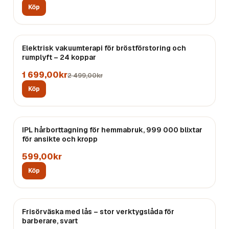
Köp
REA
Elektrisk vakuumterapi för bröstförstoring och
rumplyft – 24 koppar
1 699,00kr
2 499,00kr
Köp
IPL hårborttagning för hemmabruk, 999 000 blixtar
för ansikte och kropp
599,00kr
Köp
Frisörväska med lås – stor verktygslåda för
barberare, svart