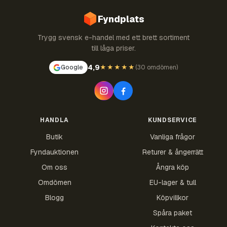
Fyndplats
Trygg svensk e-handel med ett brett sortiment
till låga priser.
4,9
Google
★★★★★
(
30 omdömen
)
HANDLA
KUNDSERVICE
Butik
Vanliga frågor
Fyndauktionen
Returer & ångerrätt
Om oss
Ångra köp
Omdömen
EU-lager & tull
Blogg
Köpvillkor
Spåra paket