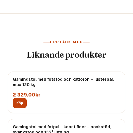
UPPTÄCK MER
Liknande produkter
Gamingstol med fotstöd och kattöron – justerbar,
max 120 kg
2 329,00kr
Köp
REA
Gamingstol med fotpall i konstläder – nackstöd,
svankstöd och 135° lutning