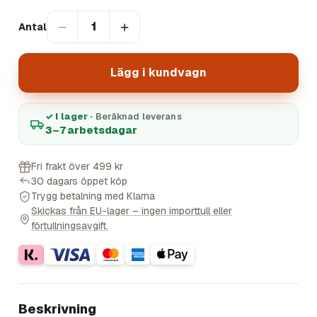
−
+
1
Antal
Lägg i kundvagn
✓ I lager ·
Beräknad leverans
3–7 arbetsdagar
Fri frakt över 499 kr
30 dagars öppet köp
Trygg betalning med Klarna
Skickas från EU-lager – ingen importtull eller
förtullningsavgift.
Beskrivning