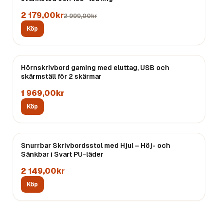
2 179,00kr
2 999,00kr
Köp
Hörnskrivbord gaming med eluttag, USB och
skärmställ för 2 skärmar
1 969,00kr
Köp
Snurrbar Skrivbordsstol med Hjul – Höj- och
Sänkbar i Svart PU-läder
2 149,00kr
Köp