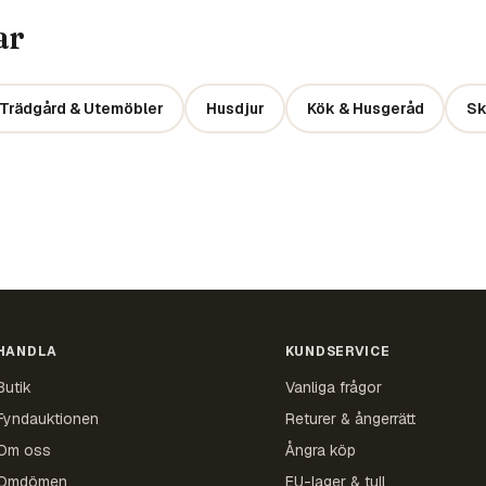
ar
Trädgård & Utemöbler
Husdjur
Kök & Husgeråd
Sk
HANDLA
KUNDSERVICE
Butik
Vanliga frågor
Fyndauktionen
Returer & ångerrätt
Om oss
Ångra köp
Omdömen
EU-lager & tull