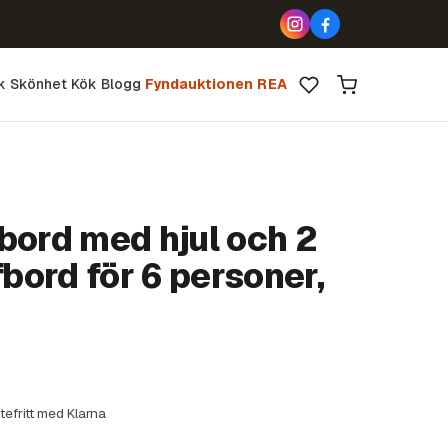
k
Skönhet
Kök
Blogg
Fyndauktionen
REA
bord med hjul och 2
fbord för 6 personer,
tefritt med Klarna