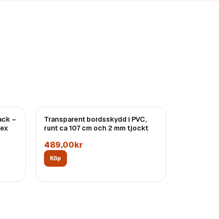
ack –
Transparent bordsskydd i PVC,
dex
runt ca 107 cm och 2 mm tjockt
489,00kr
Köp