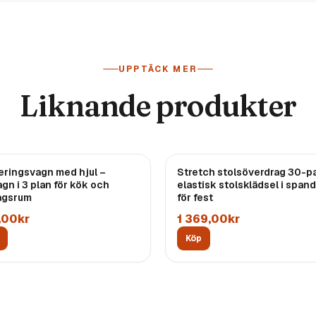
UPPTÄCK MER
Liknande produkter
eringsvagn med hjul –
ast
3
kvar
Stretch stolsöverdrag 30-p
Endast
2
kvar
gn i 3 plan för kök och
elastisk stolsklädsel i span
agsrum
för fest
,00kr
1 369,00kr
Köp