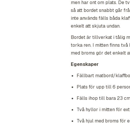
men har ont om plats. De tv
så att bordet snabbt går från
inte används fälls båda kla
enkelt att skjuta undan.
Bordet är tillverkat i tålig
torka ren. I mitten finns två
med broms gör det enkelt att
Egenskaper
Fällbart matbord/klaffbo
Plats för upp till 6 person
Fälls ihop till bara 23 c
Två hyllor i mitten för ex
Två hjul med broms för en