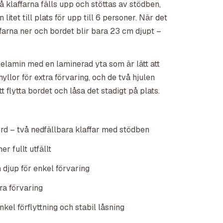
å klaffarna fälls upp och stöttas av stödben,
 litet till plats för upp till 6 personer. När det
ffarna ner och bordet blir bara 23 cm djupt –
 melamin med en laminerad yta som är lätt att
 hyllor för extra förvaring, och de två hjulen
 flytta bordet och låsa det stadigt på plats.
rd – två nedfällbara klaffar med stödben
er fullt utfällt
m djup för enkel förvaring
tra förvaring
kel förflyttning och stabil låsning