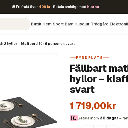
🚚 Fri frakt över
499 kr
· Betala smidigt med
Klarna
Butik
Hem
Sport
Barn
Husdjur
Trädgård
Elektroni
h 2 hyllor – klaffbord för 6 personer, svart
FYNDPLATS
Fällbart mat
hyllor – klaf
svart
1 719,00kr
Betala inom
30 dagar
– rän