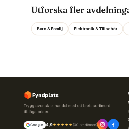
Utforska fler avdelning
Barn & Familj
Elektronik & Tillbehör
Fyndplats
Trygg svensk e-handel med ett brett sortiment
till låga priser.
4,9
Google
★★★★★
(
30 omdömen
)