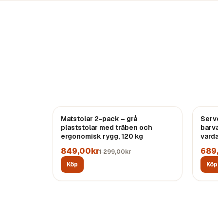
REA
Matstolar 2-pack – grå
Serv
End
plaststolar med träben och
barva
ergonomisk rygg, 120 kg
vard
849,00kr
689
1 299,00kr
Köp
Köp