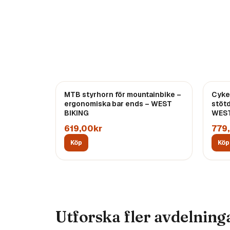
MTB styrhorn för mountainbike –
Cyke
ergonomiska bar ends – WEST
stöt
BIKING
WEST
619,00kr
779
Köp
Köp
Utforska fler avdelning