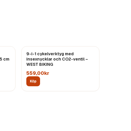
9-i-1 cykelverktyg med
Endast
3
kvar
,5 cm
insexnycklar och CO2-ventil –
WEST BIKING
559,00kr
Köp