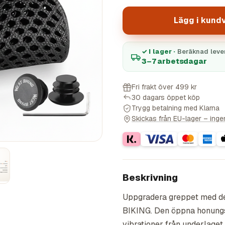
Lägg i kund
✓ I lager ·
Beräknad leve
3–7 arbetsdagar
Fri frakt över 499 kr
30 dagars öppet köp
Trygg betalning med Klarna
Skickas från EU-lager – ingen 
Beskrivning
Uppgradera greppet med d
BIKING. Den öppna honungs
vibrationer från underlage