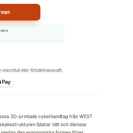
vagn
rans
importtull eller förtullningsavgift.
essa 3D-printade cykelhandtag från WEST
kaksstrukturen fjädrar lätt och dämpar
t, medan den ergonomiska formen följer