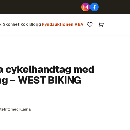
k
Skönhet
Kök
Blogg
Fyndauktionen
REA
a cykelhandtag med
ng – WEST BIKING
tefritt med Klarna