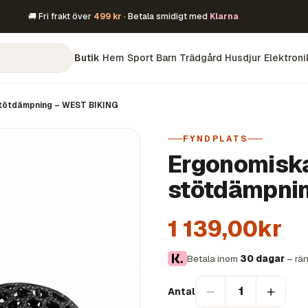
🚚 Fri frakt över
499 kr
· Betala smidigt med
Klarna
Butik
Hem
Sport
Barn
Trädgård
Husdjur
Elektroni
tötdämpning – WEST BIKING
FYNDPLATS
Ergonomisk
stötdämpni
1 139,00kr
Betala inom
30 dagar
– rän
−
+
1
Antal