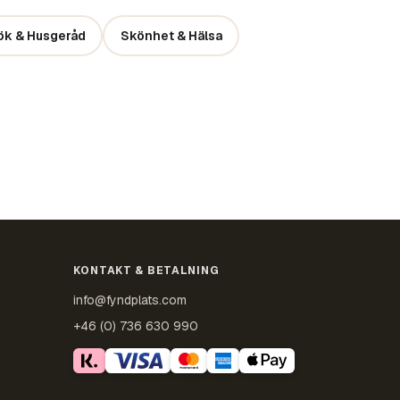
ök & Husgeråd
Skönhet & Hälsa
KONTAKT & BETALNING
info@fyndplats.com
+46 (0) 736 630 990