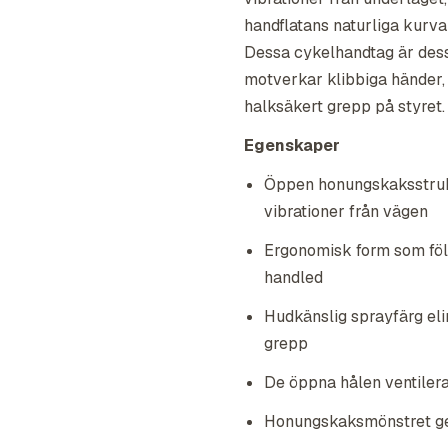
handflatans naturliga kurva
Dessa cykelhandtag är des
motverkar klibbiga händer, v
halksäkert grepp på styret.
Egenskaper
Öppen honungskaksstruk
vibrationer från vägen
Ergonomisk form som föl
handled
Hudkänslig sprayfärg eli
grepp
De öppna hålen ventilera
Honungskaksmönstret ger