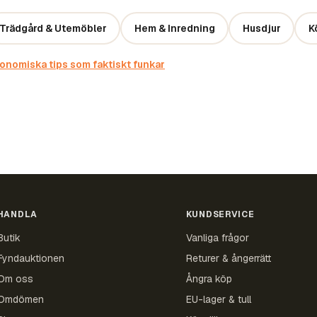
Trädgård & Utemöbler
Hem & Inredning
Husdjur
K
nomiska tips som faktiskt funkar
HANDLA
KUNDSERVICE
Butik
Vanliga frågor
Fyndauktionen
Returer & ångerrätt
Om oss
Ångra köp
Omdömen
EU-lager & tull