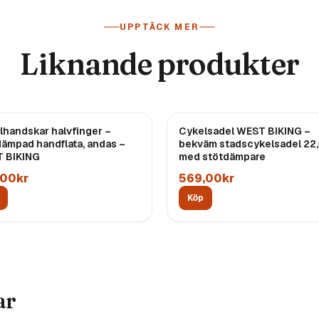
UPPTÄCK MER
Liknande produkter
lhandskar halvfinger –
Cykelsadel WEST BIKING –
Endast
4
kvar
dämpad handflata, andas –
bekväm stadscykelsadel 22
 BIKING
med stötdämpare
,00kr
569,00kr
Köp
ar