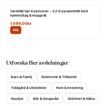
Varmtält tipi 4 personer – 3,2 m pyramidtält med
Endast
3
kvar
kaminuttag & myggnät
1 099,00kr
Köp
Utforska fler avdelningar
Barn & Familj
Elektronik & Tillbehör
Trädgård & Utemöbler
Hem & Inredning
Husdjur
Kök & Husgeråd
Skönhet & Hälsa