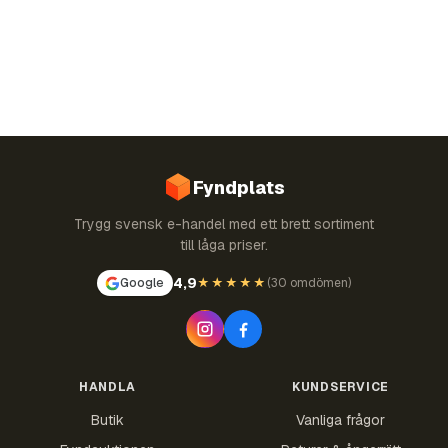
Fyndplats
Trygg svensk e-handel med ett brett sortiment
till låga priser.
4,9
Google
★★★★★
(
30 omdömen
)
HANDLA
KUNDSERVICE
Butik
Vanliga frågor