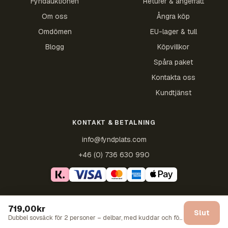
Fyndauktionen
Returer & ångerrätt
Om oss
Ångra köp
Omdömen
EU-lager & tull
Blogg
Köpvillkor
Spåra paket
Kontakta oss
Kundtjänst
KONTAKT & BETALNING
info@fyndplats.com
+46 (0) 736 630 990
719,00kr
©2021–2026 Fyndplats · Trygg svensk e-handel ·
Köpvillkor
·
Slut
Sekretesspolicy
·
Butikspolicyer
Dubbel sovsäck för 2 personer – delbar, med kuddar och förvaringsväska