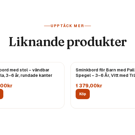
UPPTÄCK MER
Liknande produkter
bord med stol – vändbar
Sminkbord för Barn med Pall
vla, 3–6 år, rundade kanter
Spegel – 3–6 År, Vitt med Tr
,00kr
1 379,00kr
Köp