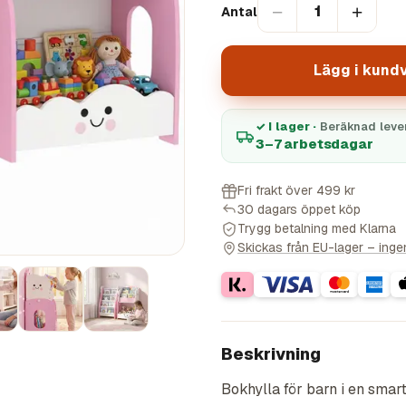
−
+
1
Antal
Lägg i kund
✓ I lager ·
Beräknad leve
3–7 arbetsdagar
Fri frakt över 499 kr
30 dagars öppet köp
Trygg betalning med Klarna
Skickas från EU-lager – ingen 
Beskrivning
Bokhylla för barn i en smart