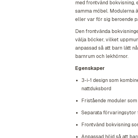
med frontvänd bokvisning, e
samma möbel. Modulerna är
eller var för sig beroende 
Den frontvända bokvisningen
välja böcker, vilket uppmun
anpassad så att barn lätt n
barnrum och lekhörnor.
Egenskaper
3-i-1 design som kombine
nattduksbord
Fristående moduler som 
Separata förvaringsytor 
Frontvänd bokvisning som 
Anpassad höjd så att barn