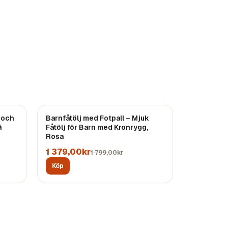
REA
 och
Barnfåtölj med Fotpall – Mjuk
ä
Fåtölj för Barn med Kronrygg,
Rosa
1 379,00kr
1 799,00kr
Köp