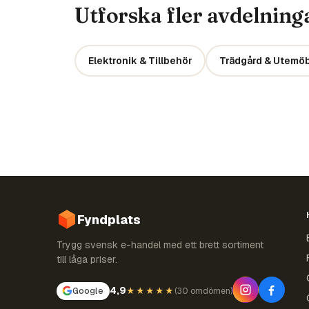
Utforska fler avdelning
Elektronik & Tillbehör
Trädgård & Utemöb
Fyndplats
Trygg svensk e-handel med ett brett sortiment
till låga priser.
4,9
Google
★★★★★
(
30 omdömen
)