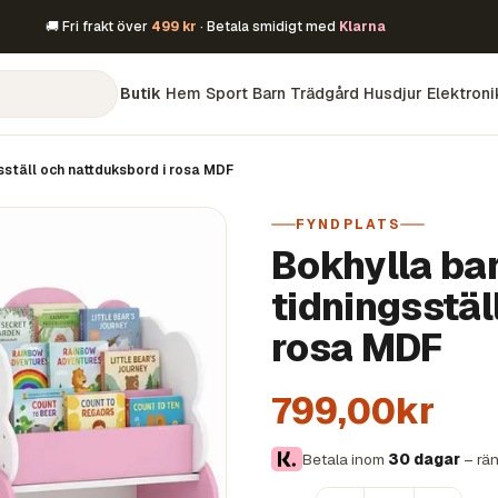
🚚 Fri frakt över
499 kr
· Betala smidigt med
Klarna
Butik
Hem
Sport
Barn
Trädgård
Husdjur
Elektroni
sställ och nattduksbord i rosa MDF
FYNDPLATS
Bokhylla bar
tidningsstäl
rosa MDF
799,00kr
Betala inom
30 dagar
– rän