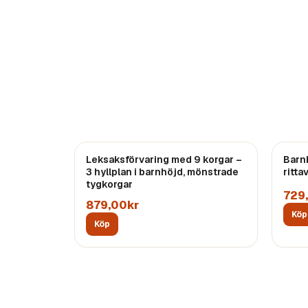
Leksaksförvaring med 9 korgar –
Barn
3 hyllplan i barnhöjd, mönstrade
ritta
tygkorgar
729
879,00kr
Köp
Köp