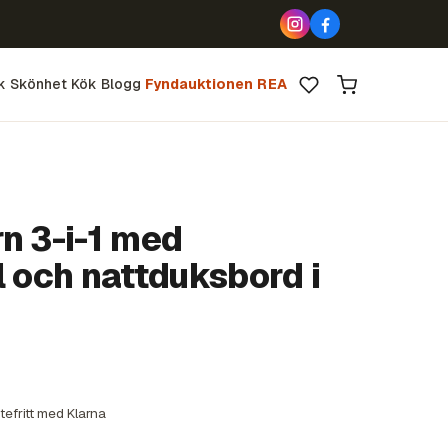
k
Skönhet
Kök
Blogg
Fyndauktionen
REA
n 3-i-1 med
l och nattduksbord i
tefritt med Klarna