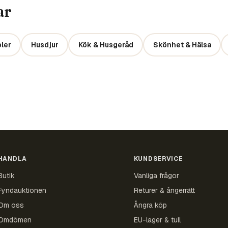
ar
ler
Husdjur
Kök & Husgeråd
Skönhet & Hälsa
HANDLA
KUNDSERVICE
Butik
Vanliga frågor
Fyndauktionen
Returer & ångerrätt
Om oss
Ångra köp
Omdömen
EU-lager & tull