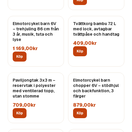
Köp
Elmotorcykel barn 6V
Tvättkorg bambu 72 L
– trehjuling 86 cm från
med lock, avtagbar
3 år, musik, tuta och
tvättpåse och handtag
lyse
409,00kr
1 169,00kr
Köp
Köp
Paviljongtak 3x3 m –
Elmotorcykel barn
reservtak i polyester
chopper 6V – stödhjul
med ventilerad topp,
och backfunktion, 3
utan stomme
färger
709,00kr
879,00kr
Köp
Köp