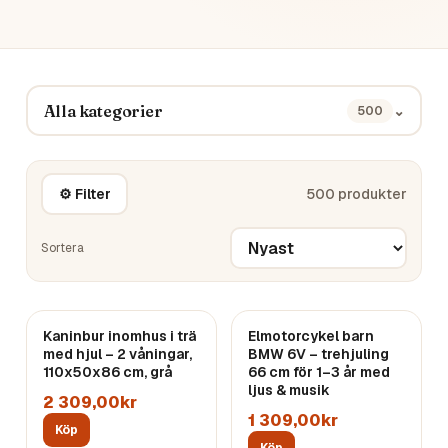
Alla kategorier
⌄
500
⚙ Filter
500
produkter
Sortera
Kaninbur inomhus i trä
Elmotorcykel barn
med hjul – 2 våningar,
BMW 6V – trehjuling
110x50x86 cm, grå
66 cm för 1–3 år med
ljus & musik
2 309,00kr
1 309,00kr
Köp