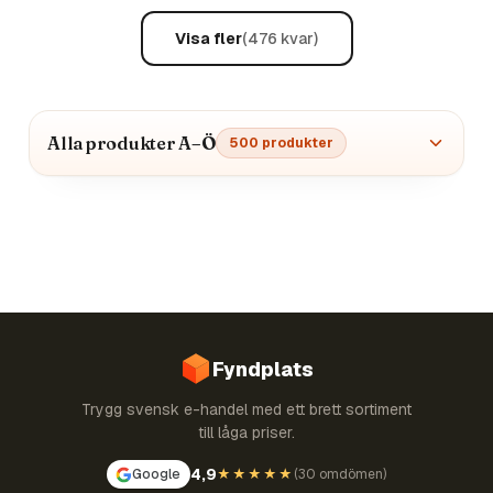
Visa fler
(
476
kvar)
Alla produkter A–Ö
500
produkter
Fyndplats
Trygg svensk e-handel med ett brett sortiment
till låga priser.
4,9
Google
★★★★★
(
30 omdömen
)