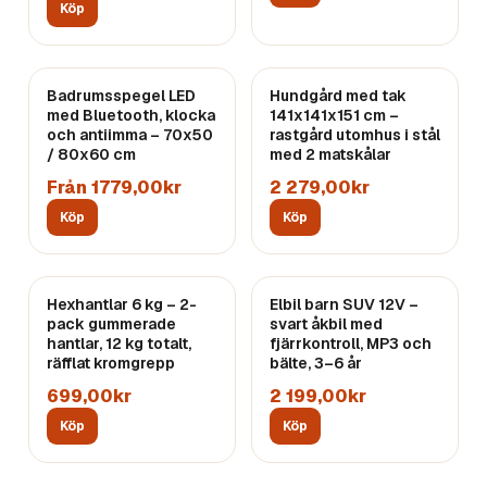
Köp
Badrumsspegel LED
Hundgård med tak
med Bluetooth, klocka
141x141x151 cm –
och antiimma – 70x50
rastgård utomhus i stål
/ 80x60 cm
med 2 matskålar
Från 1779,00kr
2 279,00kr
Köp
Köp
Hexhantlar 6 kg – 2-
Elbil barn SUV 12V –
pack gummerade
svart åkbil med
hantlar, 12 kg totalt,
fjärrkontroll, MP3 och
räfflat kromgrepp
bälte, 3–6 år
699,00kr
2 199,00kr
Köp
Köp