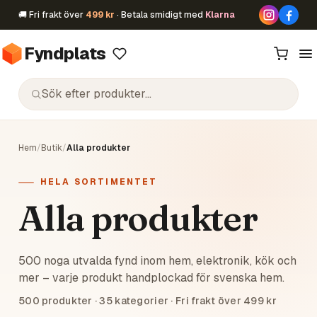
🚚 Fri frakt över
499 kr
· Betala smidigt med
Klarna
Fyndplats
Hem
/
Butik
/
Alla produkter
HELA SORTIMENTET
Alla produkter
500 noga utvalda fynd inom hem, elektronik, kök och
mer – varje produkt handplockad för svenska hem.
500
produkter ·
35
kategorier · Fri frakt över 499 kr