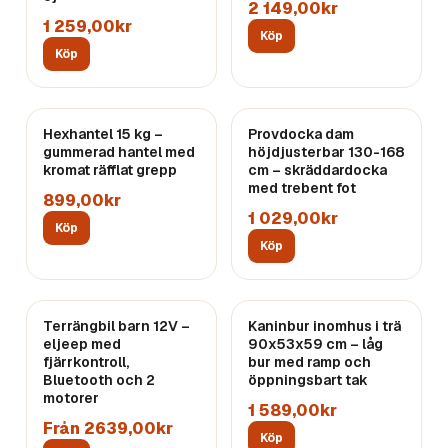
2 149,00kr
1 259,00kr
Köp
Köp
Hexhantel 15 kg –
Provdocka dam
gummerad hantel med
höjdjusterbar 130-168
kromat räfflat grepp
cm – skräddardocka
med trebent fot
899,00kr
1 029,00kr
Köp
Köp
Terrängbil barn 12V –
Kaninbur inomhus i trä
eljeep med
90x53x59 cm – låg
fjärrkontroll,
bur med ramp och
Bluetooth och 2
öppningsbart tak
motorer
1 589,00kr
Från 2639,00kr
Köp