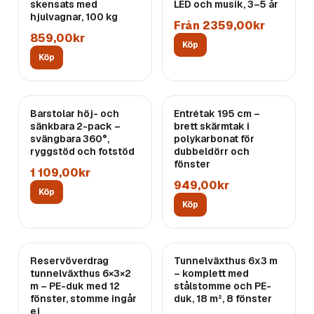
skensats med
LED och musik, 3–5 år
hjulvagnar, 100 kg
Från 2359,00kr
859,00kr
Köp
Köp
Barstolar höj- och
Entrétak 195 cm –
sänkbara 2-pack –
brett skärmtak i
svängbara 360°,
polykarbonat för
ryggstöd och fotstöd
dubbeldörr och
fönster
1 109,00kr
949,00kr
Köp
Köp
Reservöverdrag
Tunnelväxthus 6x3 m
tunnelväxthus 6×3×2
– komplett med
m – PE-duk med 12
stålstomme och PE-
fönster, stomme ingår
duk, 18 m², 8 fönster
ej