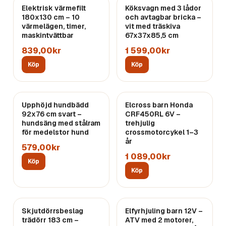
Elektrisk värmefilt
Köksvagn med 3 lådor
180x130 cm – 10
och avtagbar bricka –
värmelägen, timer,
vit med träskiva
maskintvättbar
67x37x85,5 cm
839,00kr
1 599,00kr
Köp
Köp
Upphöjd hundbädd
Elcross barn Honda
92x76 cm svart –
CRF450RL 6V –
hundsäng med stålram
trehjulig
för medelstor hund
crossmotorcykel 1–3
år
579,00kr
1 089,00kr
Köp
Köp
Skjutdörrsbeslag
Elfyrhjuling barn 12V –
trädörr 183 cm –
ATV med 2 motorer,