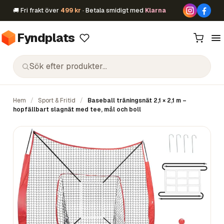
🚚 Fri frakt över
499 kr
· Betala smidigt med
Klarna
Fyndplats
Hem
/
Sport & Fritid
/
Baseball träningsnät 2,1 × 2,1 m –
hopfällbart slagnät med tee, mål och boll