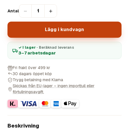
−
+
1
Antal
Lägg i kundvagn
✓ I lager ·
Beräknad leverans
3–7 arbetsdagar
Fri frakt över 499 kr
30 dagars öppet köp
Trygg betalning med Klarna
Skickas från EU-lager – ingen importtull eller
förtullningsavgift.
Beskrivning