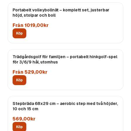
Portabelt volleybollnät – komplett set, justerbar
höjd, stolpar och boll
Från 1019,00kr
Köp
Trädgårdsgolf för familjen – portabelt hinkgolf-spel
för 3/6/9 hål, utomhus
Från 529,00kr
Köp
Stepbräda 68x29 cm – aerobic step med två höjder,
10 och 15 cm
569,00kr
Köp