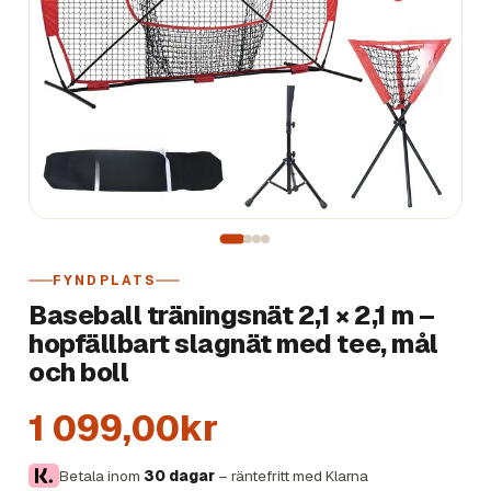
FYNDPLATS
Baseball träningsnät 2,1 × 2,1 m –
hopfällbart slagnät med tee, mål
och boll
1 099,00kr
Betala inom
30 dagar
– räntefritt med Klarna