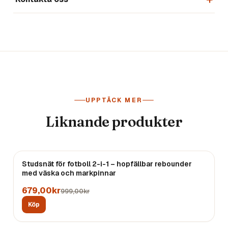
UPPTÄCK MER
Liknande produkter
REA
Studsnät för fotboll 2-i-1 – hopfällbar rebounder
med väska och markpinnar
679,00kr
999,00kr
Köp