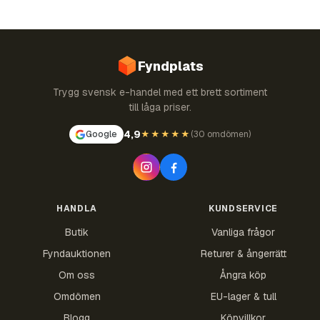
Fyndplats
Trygg svensk e-handel med ett brett sortiment
till låga priser.
4,9
Google
★★★★★
(
30 omdömen
)
HANDLA
KUNDSERVICE
Butik
Vanliga frågor
Fyndauktionen
Returer & ångerrätt
Om oss
Ångra köp
Omdömen
EU-lager & tull
Blogg
Köpvillkor