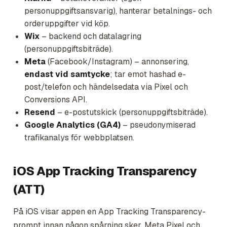
personuppgiftsansvarig), hanterar betalnings- och
orderuppgifter vid köp.
Wix
– backend och datalagring
(personuppgiftsbiträde).
Meta
(Facebook/Instagram) – annonsering,
endast vid samtycke
; tar emot hashad e-
post/telefon och händelsedata via Pixel och
Conversions API.
Resend
– e-postutskick (personuppgiftsbiträde).
Google Analytics (GA4)
– pseudonymiserad
trafikanalys för webbplatsen.
iOS App Tracking Transparency
(ATT)
På iOS visar appen en App Tracking Transparency-
prompt innan någon spårning sker. Meta Pixel och