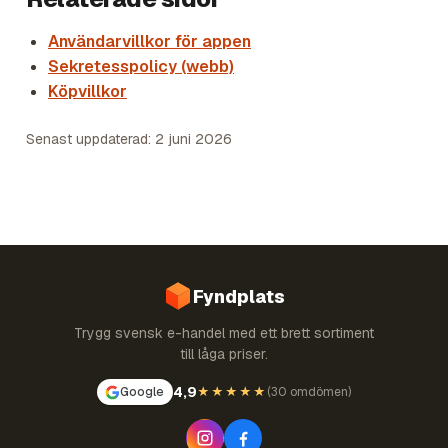
Användarvillkor för appen
Sekretesspolicy (webb)
Köpvillkor
Senast uppdaterad: 2 juni 2026
Fyndplats
Trygg svensk e-handel med ett brett sortiment
till låga priser.
4,9
Google
★★★★★
(
30 omdömen
)