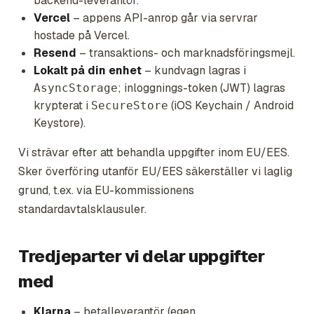
backend-leverantör.
Vercel
– appens API-anrop går via servrar
hostade på Vercel.
Resend
– transaktions- och marknadsföringsmejl.
Lokalt på din enhet
– kundvagn lagras i
; inloggnings-token (JWT) lagras
AsyncStorage
krypterat i
(iOS Keychain / Android
SecureStore
Keystore).
Vi strävar efter att behandla uppgifter inom EU/EES.
Sker överföring utanför EU/EES säkerställer vi laglig
grund, t.ex. via EU-kommissionens
standardavtalsklausuler.
Tredjeparter vi delar uppgifter
med
Klarna
– betalleverantör (egen