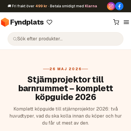
🚚 Fri frakt över
499 kr
· Betala smidigt med
Klarna
Fyndplats
26 MAJ 2026
Stjärnprojektor till
barnrummet – komplett
köpguide 2026
Komplett köpguide till stjärnprojektor 2026: två
huvudtyper, vad du ska kolla innan du köper och hur
du får ut mest av den.