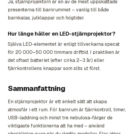
Ja, stjärnprojektorn är en av de mest uppskattade
presenterna till barnrummet – vanlig till både
barnkalas, julklappar och högtider.
Hur länge håller en LED-stjärnprojektor?
Själva LED-elementet är enligt tillverkarna specat
för 20 000–50 000 timmars drifttid. I praktiken är
det oftast batteriet (efter cirka 2–3 år) eller
fjärrkontrollens knappar som slits ut först.
Sammanfattning
En stjärnprojektor är ett enkelt sätt att skapa
atmosfär i ett rum. För barnrum är fjärrkontroll, timer,
USB-laddning och minst tre nebulosa-färger de
viktigaste funktionerna att ha med – använd
checklistan ovan när du jämför modeller. Fler idéer