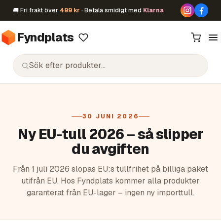
🚚 Fri frakt över
499 kr
· Betala smidigt med
Klarna
Fyndplats
30 JUNI 2026
Ny EU-tull 2026 – så slipper
du avgiften
Från 1 juli 2026 slopas EU:s tullfrihet på billiga paket
utifrån EU. Hos Fyndplats kommer alla produkter
garanterat från EU-lager – ingen ny importtull.