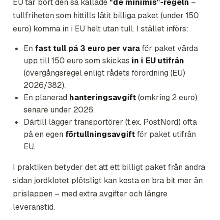
EU tar bort den så kallade
"de minimis"-regeln
–
tullfriheten som hittills låtit billiga paket (under 150
euro) komma in i EU helt utan tull. I stället införs:
En
fast tull på 3 euro per vara
för paket värda
upp till 150 euro som skickas
in i EU utifrån
(övergångsregel enligt rådets förordning (EU)
2026/382).
En planerad
hanteringsavgift
(omkring 2 euro)
senare under 2026.
Därtill lägger transportörer (t.ex. PostNord) ofta
på en egen
förtullningsavgift
för paket utifrån
EU.
I praktiken betyder det att ett billigt paket från andra
sidan jordklotet plötsligt kan kosta en bra bit mer än
prislappen – med extra avgifter och längre
leveranstid.