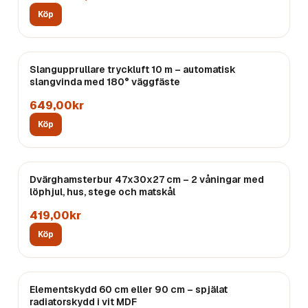
Köp
Slangupprullare tryckluft 10 m – automatisk
slangvinda med 180° väggfäste
649,00kr
Köp
Dvärghamsterbur 47x30x27 cm – 2 våningar med
löphjul, hus, stege och matskål
419,00kr
Köp
Elementskydd 60 cm eller 90 cm – spjälat
radiatorskydd i vit MDF