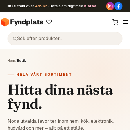
🚚 Fri frakt över
499 kr
· Betala smidigt med
Klarna
Fyndplats
Hem
/
Butik
HELA VÅRT SORTIMENT
Hitta dina nästa
fynd.
Noga utvalda favoriter inom hem, kök, elektronik,
hudvård och mer – allt på ett ställe.