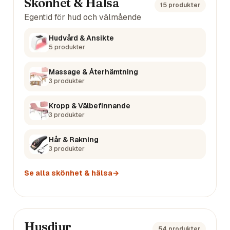
Skönhet & Hälsa
15
produkter
Egentid för hud och välmående
Hudvård & Ansikte
5
produkter
Massage & Återhämtning
3
produkter
Kropp & Välbefinnande
3
produkter
Hår & Rakning
3
produkter
Se alla
skönhet & hälsa
→
Husdjur
54
produkter