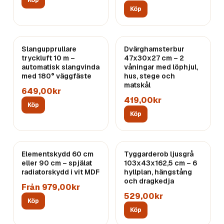
Köp
Köp
Slangupprullare
Dvärghamsterbur
tryckluft 10 m –
47x30x27 cm – 2
automatisk slangvinda
våningar med löphjul,
med 180° väggfäste
hus, stege och
matskål
649,00kr
419,00kr
Köp
Köp
Elementskydd 60 cm
Tyggarderob ljusgrå
eller 90 cm – spjälat
103x43x162,5 cm – 6
radiatorskydd i vit MDF
hyllplan, hängstång
och dragkedja
Från 979,00kr
529,00kr
Köp
Köp