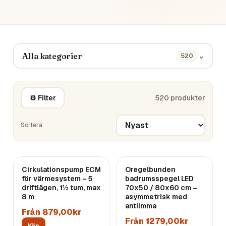
Alla kategorier
⌄
520
⚙ Filter
520
produkter
Sortera
Cirkulationspump ECM
Oregelbunden
för värmesystem – 5
badrumsspegel LED
driftlägen, 1½ tum, max
70x50 / 80x60 cm –
8 m
asymmetrisk med
antiimma
Från 879,00kr
Från 1279,00kr