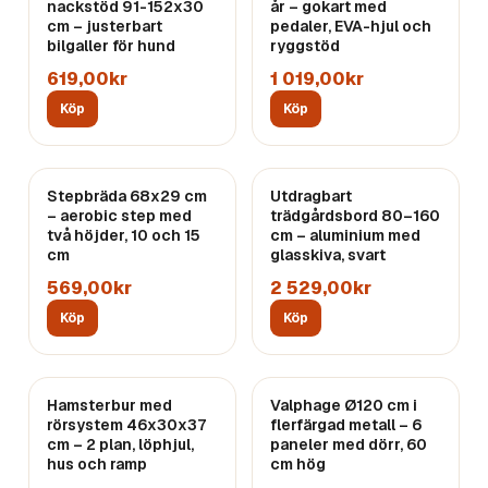
nackstöd 91-152x30
år – gokart med
cm – justerbart
pedaler, EVA-hjul och
bilgaller för hund
ryggstöd
619,00kr
1 019,00kr
Köp
Köp
Stepbräda 68x29 cm
Utdragbart
– aerobic step med
trädgårdsbord 80–160
två höjder, 10 och 15
cm – aluminium med
cm
glasskiva, svart
569,00kr
2 529,00kr
Köp
Köp
Hamsterbur med
Valphage Ø120 cm i
rörsystem 46x30x37
flerfärgad metall – 6
cm – 2 plan, löphjul,
paneler med dörr, 60
hus och ramp
cm hög