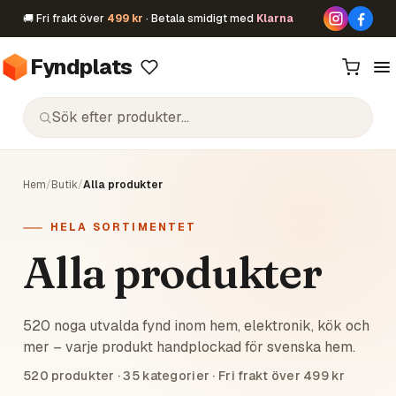
🚚 Fri frakt över
499 kr
· Betala smidigt med
Klarna
Fyndplats
Hem
/
Butik
/
Alla produkter
HELA SORTIMENTET
Alla produkter
520 noga utvalda fynd inom hem, elektronik, kök och
mer – varje produkt handplockad för svenska hem.
520
produkter ·
35
kategorier · Fri frakt över 499 kr