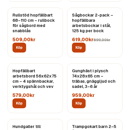
REA
Rullstöd hopfällbart
Sågbockar 2-pack –
68–110 cm – rullbock
hopfällbara
för sågbord med
arbetsbockar i stål,
snabblås
125 kg per bock
509,00kr
619,00kr
899,00kr
Köp
Köp
Hopfällbart
Gunghäst i plysch
arbetsbord 56x62x75
74x28x65 cm –
cm – 4 spännbackar,
träbas, gnäggljud och
verktygshål och vev
sadel, 3–6 år
579,00kr
959,00kr
Köp
Köp
Hundgaller till
Trampgokart barn 2–5