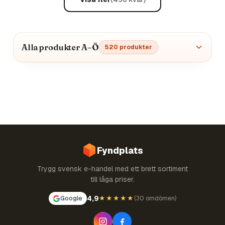
Alla produkter A–Ö
520
produkter
Fyndplats
Trygg svensk e-handel med ett brett sortiment
till låga priser.
4,9
Google
★★★★★
(
30 omdömen
)