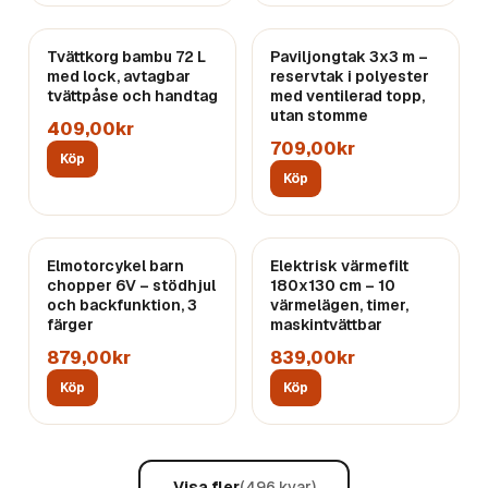
Tvättkorg bambu 72 L
Paviljongtak 3x3 m –
med lock, avtagbar
reservtak i polyester
tvättpåse och handtag
med ventilerad topp,
utan stomme
409,00kr
709,00kr
Köp
Köp
Elmotorcykel barn
Elektrisk värmefilt
chopper 6V – stödhjul
180x130 cm – 10
och backfunktion, 3
värmelägen, timer,
färger
maskintvättbar
879,00kr
839,00kr
Köp
Köp
Visa fler
(
496
kvar)