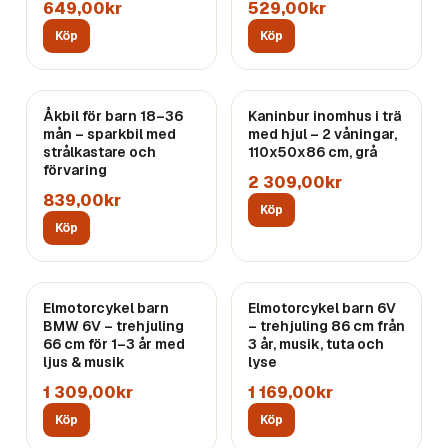
649,00kr
529,00kr
Köp
Köp
Åkbil för barn 18–36
Kaninbur inomhus i trä
mån – sparkbil med
med hjul – 2 våningar,
strålkastare och
110x50x86 cm, grå
förvaring
2 309,00kr
839,00kr
Köp
Köp
Elmotorcykel barn
Elmotorcykel barn 6V
BMW 6V – trehjuling
– trehjuling 86 cm från
66 cm för 1–3 år med
3 år, musik, tuta och
ljus & musik
lyse
1 309,00kr
1 169,00kr
Köp
Köp