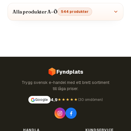
Alla produkter A–Ö
544
produkter
Fyndplats
Trygg svensk e-handel med ett brett sortiment
till låga priser.
4,9
Google
★★★★★
(
30 omdömen
)
HANDLA
KUNDSERVICE