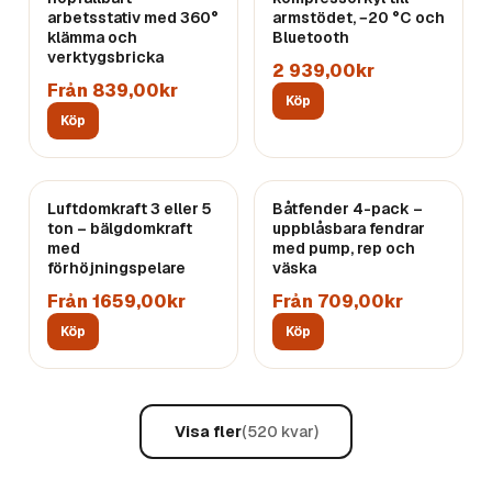
arbetsstativ med 360°
armstödet, −20 °C och
klämma och
Bluetooth
verktygsbricka
2 939,00kr
Från 839,00kr
Köp
Köp
Luftdomkraft 3 eller 5
Båtfender 4-pack –
ton – bälgdomkraft
uppblåsbara fendrar
med
med pump, rep och
förhöjningspelare
väska
Från 1659,00kr
Från 709,00kr
Köp
Köp
Visa fler
(
520
kvar)