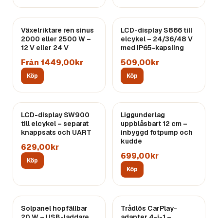
Växelriktare ren sinus
LCD-display S866 till
2000 eller 2500 W –
elcykel – 24/36/48 V
12 V eller 24 V
med IP65-kapsling
Från 1449,00kr
509,00kr
Köp
Köp
LCD-display SW900
Liggunderlag
till elcykel – separat
uppblåsbart 12 cm –
knappsats och UART
inbyggd fotpump och
kudde
629,00kr
699,00kr
Köp
Köp
Solpanel hopfällbar
Trådlös CarPlay-
20 W – USB-laddare
adapter 4-i-1 –