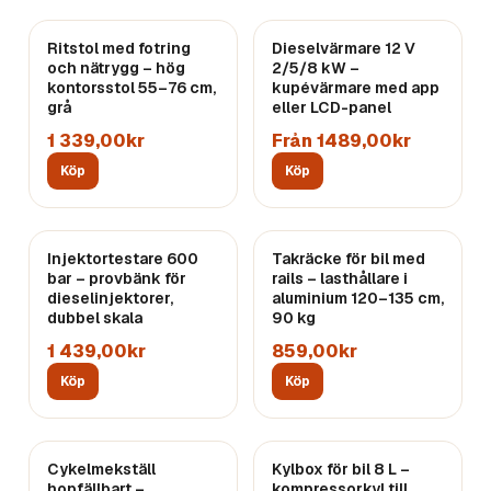
Ritstol med fotring
Dieselvärmare 12 V
och nätrygg – hög
2/5/8 kW –
kontorsstol 55–76 cm,
kupévärmare med app
grå
eller LCD-panel
1 339,00kr
Från 1489,00kr
Köp
Köp
Injektortestare 600
Takräcke för bil med
bar – provbänk för
rails – lasthållare i
dieselinjektorer,
aluminium 120–135 cm,
dubbel skala
90 kg
1 439,00kr
859,00kr
Köp
Köp
Cykelmekställ
Kylbox för bil 8 L –
hopfällbart –
kompressorkyl till