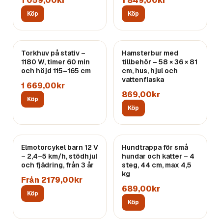
1 059,00kr
1 849,00kr
Köp
Köp
Torkhuv på stativ –
Hamsterbur med
1180 W, timer 60 min
tillbehör – 58 × 36 × 81
och höjd 115–165 cm
cm, hus, hjul och
vattenflaska
1 669,00kr
869,00kr
Köp
Köp
Elmotorcykel barn 12 V
Hundtrappa för små
– 2,4–5 km/h, stödhjul
hundar och katter – 4
och fjädring, från 3 år
steg, 44 cm, max 4,5
kg
Från 2179,00kr
689,00kr
Köp
Köp