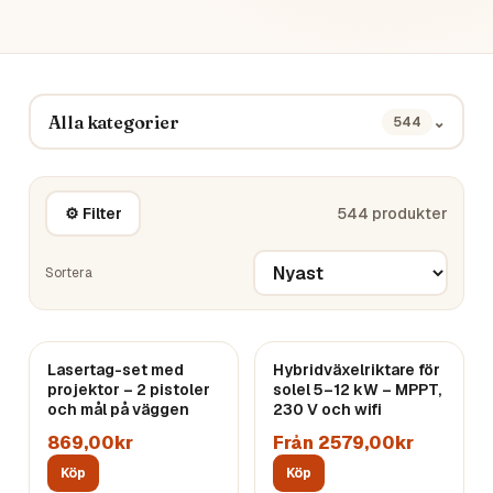
Alla kategorier
⌄
544
⚙ Filter
544
produkter
Sortera
Lasertag-set med
Hybridväxelriktare för
projektor – 2 pistoler
solel 5–12 kW – MPPT,
och mål på väggen
230 V och wifi
869,00kr
Från 2579,00kr
Köp
Köp