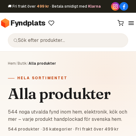
🚚 Fri frakt över
499 kr
· Betala smidigt med
Klarna
Fyndplats
Hem
/
Butik
/
Alla produkter
HELA SORTIMENTET
Alla produkter
544 noga utvalda fynd inom hem, elektronik, kök och
mer – varje produkt handplockad för svenska hem.
544
produkter ·
36
kategorier · Fri frakt över 499 kr