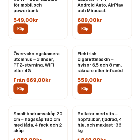
för mobil och
Android Auto, AirPlay
powerbank
och Miracast
549,00kr
689,00kr
Köp
Köp
Övervakningskamera
Elektrisk
utomhus – 3 linser,
cigarettmaskin –
PTZ-styrning, WiFi
hylsor 6,5 och 8 mm,
eller 4G
räknare eller infraröd
Från 669,00kr
559,00kr
Köp
Köp
Smalt badrumsskåp 20
Rollator med sits –
cm – högskåp 180 cm
hopfällbar, fjädrad, 4
med låda, 4 fack och 2
hjul och maxlast 136
skåp
kg