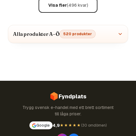
Visa fler
(
496
kvar)
Alla produkter A–Ö
520
produkter
Fyndplats
Trygg svensk e-handel med ett brett sortiment
till låga priser.
4,9
Google
★★★★★
(
30 omdömen
)