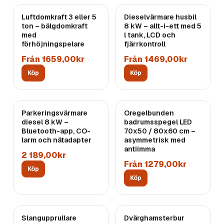
Luftdomkraft 3 eller 5
Dieselvärmare husbil
ton – bälgdomkraft
8 kW – allt-i-ett med 5
med
l tank, LCD och
förhöjningspelare
fjärrkontroll
Från 1659,00kr
Från 1469,00kr
Köp
Köp
Parkeringsvärmare
Oregelbunden
diesel 8 kW –
badrumsspegel LED
Bluetooth-app, CO-
70x50 / 80x60 cm –
larm och nätadapter
asymmetrisk med
antiimma
2 189,00kr
Från 1279,00kr
Köp
Köp
Slangupprullare
Dvärghamsterbur