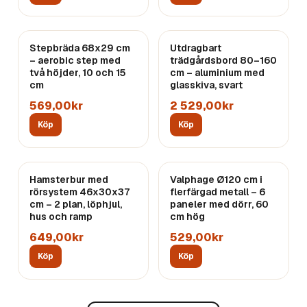
Stepbräda 68x29 cm
Utdragbart
– aerobic step med
trädgårdsbord 80–160
två höjder, 10 och 15
cm – aluminium med
cm
glasskiva, svart
569,00kr
2 529,00kr
Köp
Köp
Hamsterbur med
Valphage Ø120 cm i
rörsystem 46x30x37
flerfärgad metall – 6
cm – 2 plan, löphjul,
paneler med dörr, 60
hus och ramp
cm hög
649,00kr
529,00kr
Köp
Köp