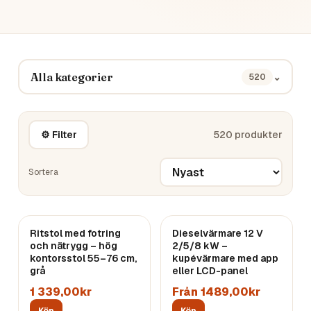
Alla kategorier
⌄
520
⚙ Filter
520
produkter
Sortera
Ritstol med fotring
Dieselvärmare 12 V
och nätrygg – hög
2/5/8 kW –
kontorsstol 55–76 cm,
kupévärmare med app
grå
eller LCD-panel
1 339,00kr
Från 1489,00kr