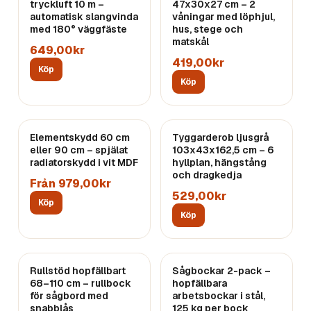
tryckluft 10 m –
47x30x27 cm – 2
automatisk slangvinda
våningar med löphjul,
med 180° väggfäste
hus, stege och
matskål
649,00kr
419,00kr
Köp
Köp
Elementskydd 60 cm
Tyggarderob ljusgrå
eller 90 cm – spjälat
103x43x162,5 cm – 6
radiatorskydd i vit MDF
hyllplan, hängstång
och dragkedja
Från 979,00kr
529,00kr
Köp
Köp
REA
Rullstöd hopfällbart
Sågbockar 2-pack –
68–110 cm – rullbock
hopfällbara
för sågbord med
arbetsbockar i stål,
snabblås
125 kg per bock