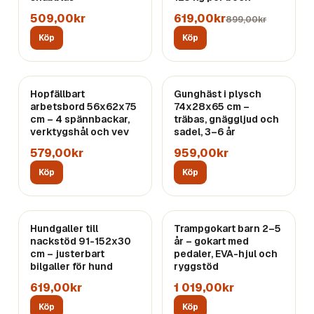
509,00kr
619,00kr
899,00kr
Köp
Köp
Hopfällbart
Gunghäst i plysch
arbetsbord 56x62x75
74x28x65 cm –
cm – 4 spännbackar,
träbas, gnäggljud och
verktygshål och vev
sadel, 3–6 år
579,00kr
959,00kr
Köp
Köp
Hundgaller till
Trampgokart barn 2–5
nackstöd 91-152x30
år – gokart med
cm – justerbart
pedaler, EVA-hjul och
bilgaller för hund
ryggstöd
619,00kr
1 019,00kr
Köp
Köp