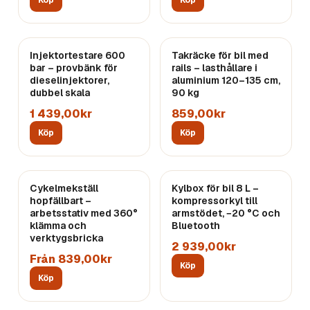
Köp
Köp
Injektortestare 600
Takräcke för bil med
bar – provbänk för
rails – lasthållare i
dieselinjektorer,
aluminium 120–135 cm,
dubbel skala
90 kg
1 439,00kr
859,00kr
Köp
Köp
Cykelmekställ
Kylbox för bil 8 L –
hopfällbart –
kompressorkyl till
arbetsstativ med 360°
armstödet, −20 °C och
klämma och
Bluetooth
verktygsbricka
2 939,00kr
Från 839,00kr
Köp
Köp