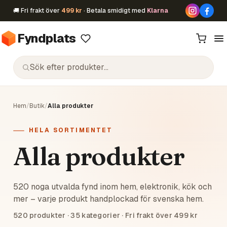
🚚 Fri frakt över
499 kr
· Betala smidigt med
Klarna
Fyndplats
Hem
/
Butik
/
Alla produkter
HELA SORTIMENTET
Alla produkter
520 noga utvalda fynd inom hem, elektronik, kök och
mer – varje produkt handplockad för svenska hem.
520
produkter ·
35
kategorier · Fri frakt över 499 kr