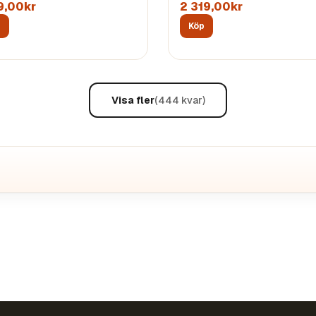
9,00kr
2 319,00kr
p
Köp
Visa fler
(
444
kvar)