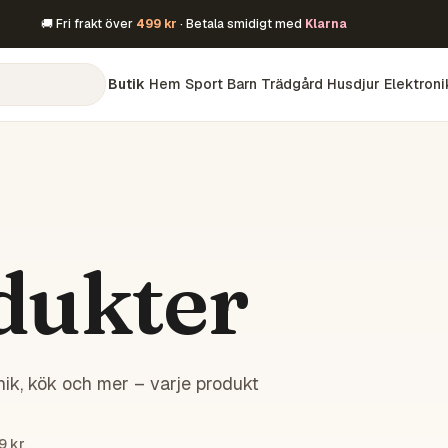
🚚 Fri frakt över
499 kr
· Betala smidigt med
Klarna
Butik
Hem
Sport
Barn
Trädgård
Husdjur
Elektroni
dukter
ik, kök och mer – varje produkt
9 kr