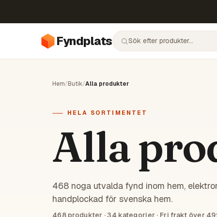
Fyndplats
Hem
/
Butik
/
Alla produkter
HELA SORTIMENTET
Alla pro
468 noga utvalda fynd inom hem, elektron
handplockad för svenska hem.
468
produkter ·
34
kategorier · Fri frakt över 49