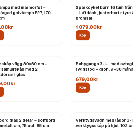
ampa med marmorfot –
Sparkcykel barn 16 tum från
färgad golvlampa E27, 170–
– luftdäck, justerbart styre 
cm
bromsar
,00kr
1 079,00kr
p
Köp
inskåp vägg 80×60 cm –
Babygunga 3-i-1 med avtag
t samlarskåp med 2
ryggstöd – grön, 9–36 mån
dörrar i glas
679,00kr
19,00kr
Köp
p
bord glas 2 delar – soffbord
Verktygsvagn med lådor 3-i
metallram, 75 och 65 cm
verktygsskåp på hjul, 102 c