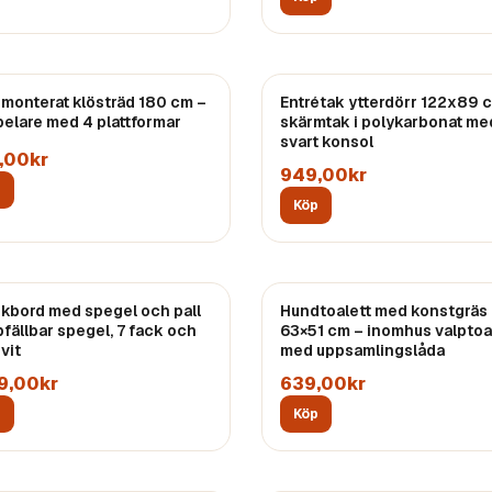
monterat klösträd 180 cm –
Entrétak ytterdörr 122x89 
pelare med 4 plattformar
skärmtak i polykarbonat me
svart konsol
,00kr
949,00kr
p
Köp
kbord med spegel och pall
Hundtoalett med konstgräs
pfällbar spegel, 7 fack och
63×51 cm – inomhus valptoa
 vit
med uppsamlingslåda
79,00kr
639,00kr
p
Köp