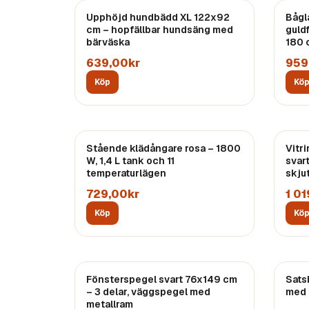
Upphöjd hundbädd XL 122x92
Bågl
cm – hopfällbar hundsäng med
guld
bärväska
180 
639,00kr
959
Köp
Kö
Stående klädångare rosa – 1800
Vitr
W, 1,4 L tank och 11
svar
temperaturlägen
skjut
729,00kr
1 0
Köp
Kö
Fönsterspegel svart 76x149 cm
Sats
– 3 delar, väggspegel med
med 
metallram