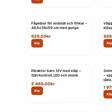
Fågelbur för undulat och finkar –
Vägg
46,5x36x59 cm med gunga
klös
629,00kr
669
Köp
Kö
Eltraktor barn 12V med släp –
Smin
fjärrkontroll, LED och musik
– up
låda,
2 469,00kr
1 9
Köp
Kö