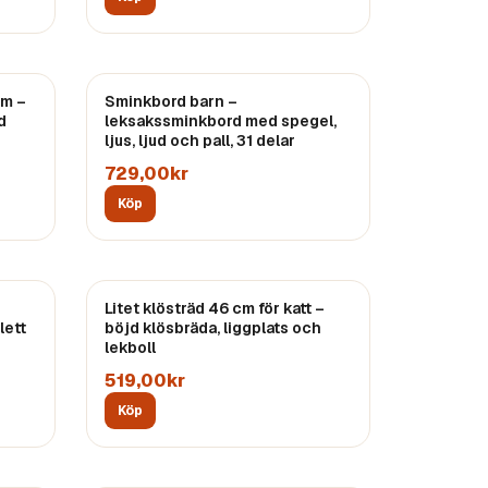
cm –
Sminkbord barn –
d
leksakssminkbord med spegel,
ljus, ljud och pall, 31 delar
729,00kr
Köp
Litet klösträd 46 cm för katt –
lett
böjd klösbräda, liggplats och
lekboll
519,00kr
Köp