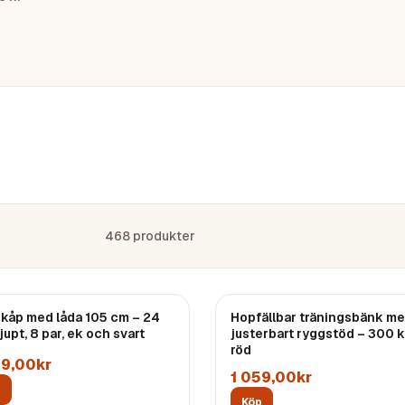
468
produkter
kåp med låda 105 cm – 24
Hopfällbar träningsbänk m
upt, 8 par, ek och svart
justerbart ryggstöd – 300 k
röd
49,00kr
1 059,00kr
p
Köp