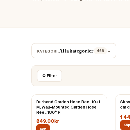
Alla kategorier
⌄
468
KATEGORI:
⚙ Filter
Durhand Garden Hose Reel 10+1
Skos
M, Wall-Mounted Garden Hose
cm dj
Reel, 180° R
1 4
849,00kr
Kö
Köp