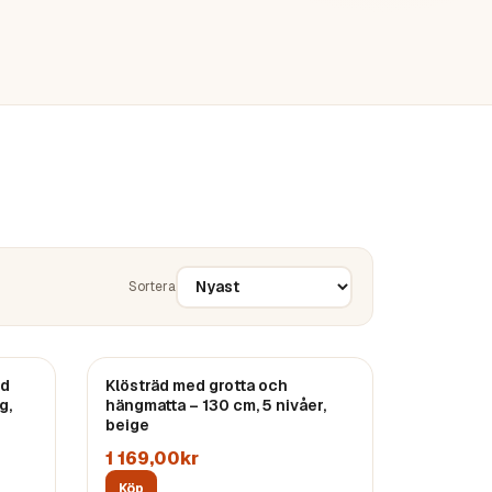
Sortera
ed
Klösträd med grotta och
g,
hängmatta – 130 cm, 5 nivåer,
beige
1 169,00kr
Köp