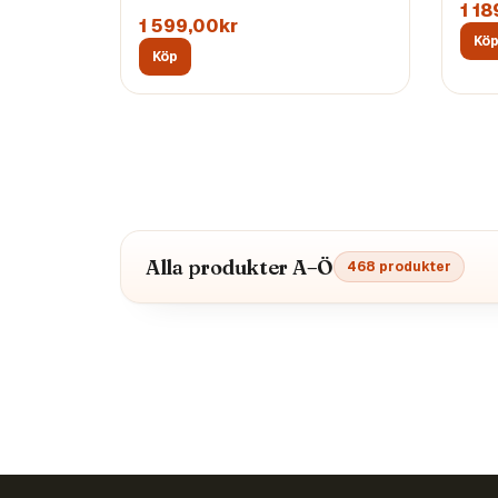
1 18
1 599,00kr
Kö
Köp
Alla produkter A–Ö
468
produkter