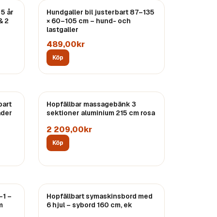
 5 år
Hundgaller bil justerbart 87–135
& 2
× 60–105 cm – hund- och
lastgaller
489,00kr
Köp
bart
Hopfällbar massagebänk 3
ader
sektioner aluminium 215 cm rosa
2 209,00kr
Köp
-1 –
Hopfällbart symaskinsbord med
m
6 hjul – sybord 160 cm, ek