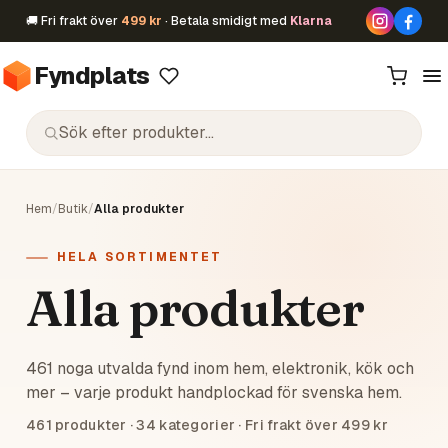
🚚 Fri frakt över
499 kr
· Betala smidigt med
Klarna
Fyndplats
Hem
/
Butik
/
Alla produkter
HELA SORTIMENTET
Alla produkter
461 noga utvalda fynd inom hem, elektronik, kök och
mer – varje produkt handplockad för svenska hem.
461
produkter ·
34
kategorier · Fri frakt över 499 kr