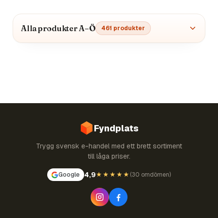
Alla produkter A–Ö
461
produkter
Fyndplats
Trygg svensk e-handel med ett brett sortiment
till låga priser.
4,9
Google
★★★★★
(
30 omdömen
)