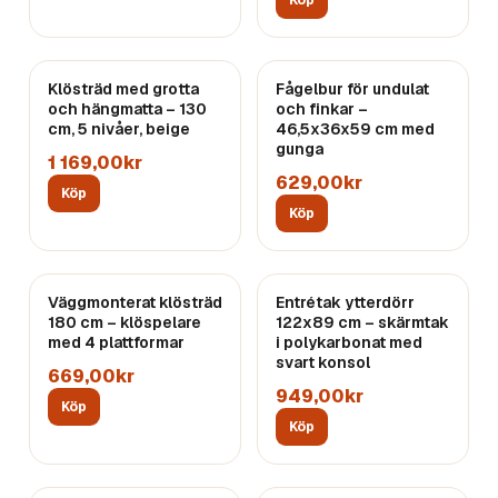
Köp
Klösträd med grotta
Fågelbur för undulat
och hängmatta – 130
och finkar –
cm, 5 nivåer, beige
46,5x36x59 cm med
gunga
1 169,00kr
629,00kr
Köp
Köp
Väggmonterat klösträd
Entrétak ytterdörr
180 cm – klöspelare
122x89 cm – skärmtak
med 4 plattformar
i polykarbonat med
svart konsol
669,00kr
949,00kr
Köp
Köp