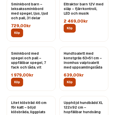
Sminkbord barn –
Eltraktor barn 12V med
leksakssminkbord
släp – fjärrkontroll,
med spegel, ljus, ljud
LED och musik
och pall, 31 delar
2 469,00kr
729,00kr
Köp
Köp
Sminkbord med
Hundtoalett med
spegel och pall –
konstgräs 63×51 cm –
uppfällbar spegel, 7
inomhus valptoalett
fack och låda, vit
med uppsamlingslåda
1 979,00kr
639,00kr
Köp
Köp
Litet klösträd 46 cm
Upphöjd hundbädd XL
för katt – böjd
122x92 cm –
klösbräda, liggplats
hopfällbar hundsäng