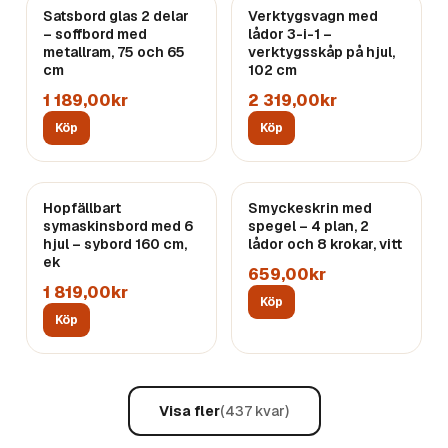
Satsbord glas 2 delar
Verktygsvagn med
– soffbord med
lådor 3-i-1 –
metallram, 75 och 65
verktygsskåp på hjul,
cm
102 cm
1 189,00kr
2 319,00kr
Köp
Köp
Hopfällbart
Smyckeskrin med
symaskinsbord med 6
spegel – 4 plan, 2
hjul – sybord 160 cm,
lådor och 8 krokar, vitt
ek
659,00kr
1 819,00kr
Köp
Köp
Visa fler
(
437
kvar)