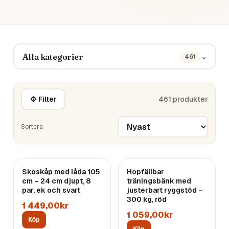
Alla kategorier
⌄
461
⚙ Filter
461
produkter
Sortera
Skoskåp med låda 105
Hopfällbar
cm – 24 cm djupt, 8
träningsbänk med
par, ek och svart
justerbart ryggstöd –
300 kg, röd
1 449,00kr
1 059,00kr
Köp