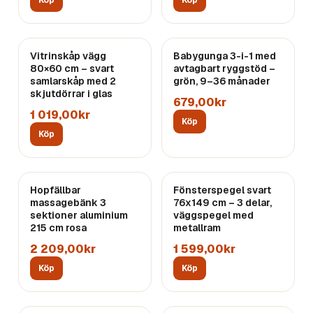
Köp
Köp
Vitrinskåp vägg
Babygunga 3-i-1 med
80×60 cm – svart
avtagbart ryggstöd –
samlarskåp med 2
grön, 9–36 månader
skjutdörrar i glas
679,00kr
1 019,00kr
Köp
Köp
Hopfällbar
Fönsterspegel svart
massagebänk 3
76x149 cm – 3 delar,
sektioner aluminium
väggspegel med
215 cm rosa
metallram
2 209,00kr
1 599,00kr
Köp
Köp