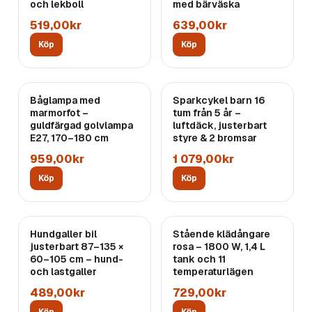
och lekboll
med bärväska
519,00kr
639,00kr
Köp
Köp
Båglampa med
Sparkcykel barn 16
marmorfot –
tum från 5 år –
guldfärgad golvlampa
luftdäck, justerbart
E27, 170–180 cm
styre & 2 bromsar
959,00kr
1 079,00kr
Köp
Köp
Hundgaller bil
Stående klädångare
justerbart 87–135 ×
rosa – 1800 W, 1,4 L
60–105 cm – hund-
tank och 11
och lastgaller
temperaturlägen
489,00kr
729,00kr