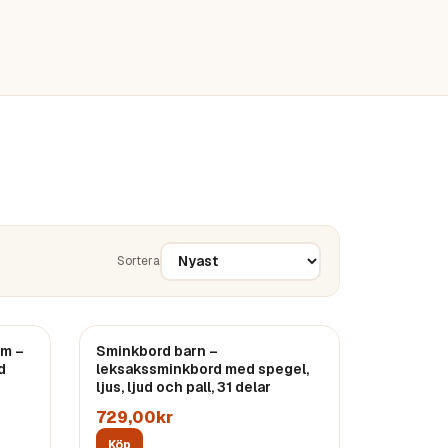
Sortera
cm –
Sminkbord barn –
d
leksakssminkbord med spegel,
ljus, ljud och pall, 31 delar
729,00kr
Köp