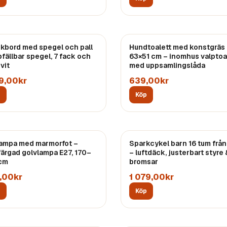
kbord med spegel och pall
Hundtoalett med konstgräs
pfällbar spegel, 7 fack och
63×51 cm – inomhus valptoa
 vit
med uppsamlingslåda
79,00kr
639,00kr
p
Köp
ampa med marmorfot –
Sparkcykel barn 16 tum från
färgad golvlampa E27, 170–
– luftdäck, justerbart styre 
cm
bromsar
,00kr
1 079,00kr
p
Köp