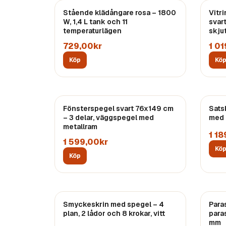
Stående klädångare rosa – 1800
Vitr
W, 1,4 L tank och 11
svar
temperaturlägen
skjut
729,00kr
1 0
Köp
Kö
Fönsterspegel svart 76x149 cm
Sats
– 3 delar, väggspegel med
med 
metallram
1 18
1 599,00kr
Kö
Köp
Smyckeskrin med spegel – 4
Para
plan, 2 lådor och 8 krokar, vitt
para
mm