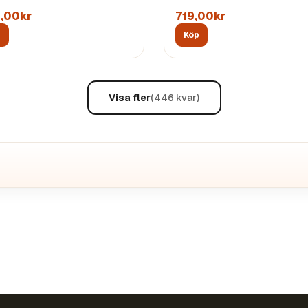
,00kr
719,00kr
p
Köp
Visa fler
(
446
kvar)