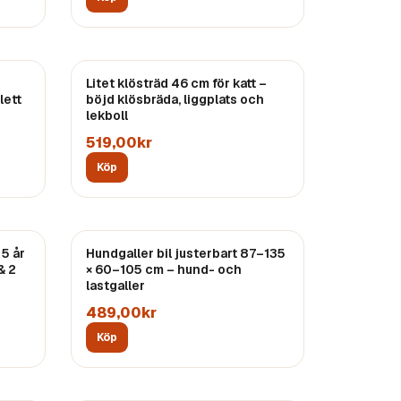
Litet klösträd 46 cm för katt –
lett
böjd klösbräda, liggplats och
lekboll
519,00kr
Köp
 5 år
Hundgaller bil justerbart 87–135
& 2
× 60–105 cm – hund- och
lastgaller
489,00kr
Köp