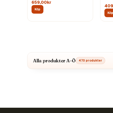
659,00kr
409
Köp
Kö
Alla produkter A–Ö
470
produkter