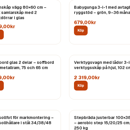
inskåp vägg 80×60 cm –
Babygunga 3-i-1 med avtag
t samlarskåp med 2
ryggstöd – grön, 9–36 mån
dörrar i glas
679,00kr
19,00kr
Köp
p
bord glas 2 delar – soffbord
Verktygsvagn med lådor 3-i
metallram, 75 och 65 cm
verktygsskåp på hjul, 102 c
9,00kr
2 319,00kr
p
Köp
sollfot för markmontering –
Stepbräda justerbar 100×3
Endast
1
kvar
sollhållare i stål 34/38/48
– aerobic step 15/20/25 cm
250 kg