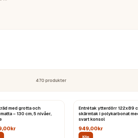
470
produkter
träd med grotta och
Entrétak ytterdörr 122x89 
matta – 130 cm, 5 nivåer,
skärmtak i polykarbonat me
e
svart konsol
9,00kr
949,00kr
p
Köp