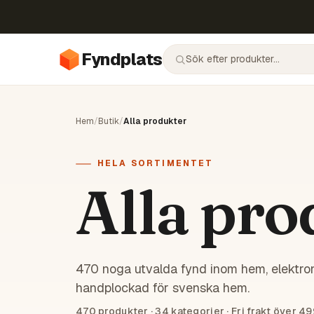
Fyndplats
Hem
/
Butik
/
Alla produkter
HELA SORTIMENTET
Alla pro
470 noga utvalda fynd inom hem, elektron
handplockad för svenska hem.
470
produkter ·
34
kategorier · Fri frakt över 49