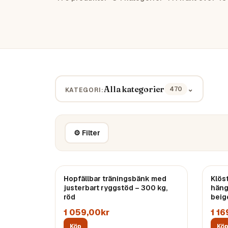
Alla kategorier
⌄
470
KATEGORI:
⚙ Filter
Hopfällbar träningsbänk med
Klös
justerbart ryggstöd – 300 kg,
häng
röd
beig
1 059,00kr
1 16
Köp
Kö