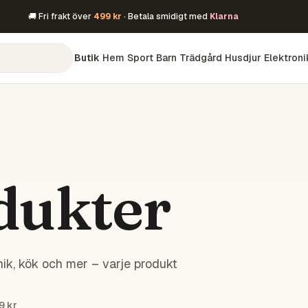
🚚 Fri frakt över
499 kr
· Betala smidigt med
Klarna
Butik
Hem
Sport
Barn
Trädgård
Husdjur
Elektroni
dukter
ik, kök och mer – varje produkt
9 kr