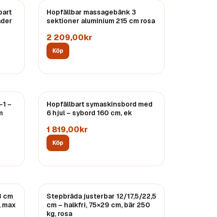
bart
Hopfällbar massagebänk 3
ader
sektioner aluminium 215 cm rosa
2 209,00kr
Köp
-1 –
Hopfällbart symaskinsbord med
m
6 hjul – sybord 160 cm, ek
1 819,00kr
Köp
8 cm
Stepbräda justerbar 12/17,5/22,5
, max
cm – halkfri, 75×29 cm, bär 250
kg, rosa