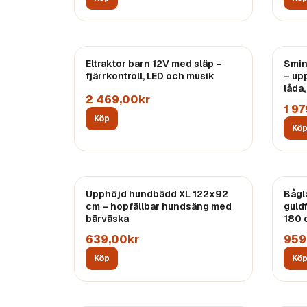
Eltraktor barn 12V med släp –
Smin
fjärrkontroll, LED och musik
– up
låda,
2 469,00kr
1 9
Köp
Kö
Upphöjd hundbädd XL 122x92
Bågl
cm – hopfällbar hundsäng med
guld
bärväska
180 
639,00kr
959
Köp
Kö