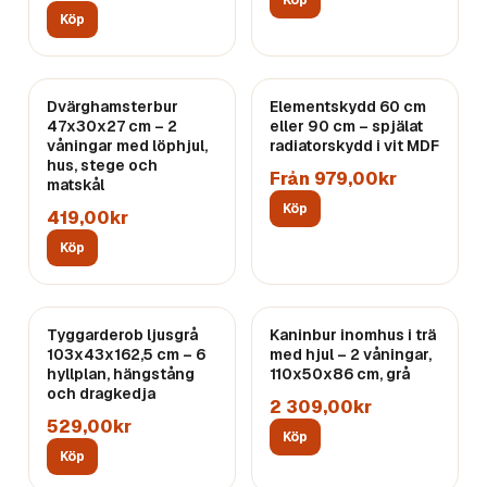
Köp
Köp
Dvärghamsterbur
Elementskydd 60 cm
47x30x27 cm – 2
eller 90 cm – spjälat
våningar med löphjul,
radiatorskydd i vit MDF
hus, stege och
Från 979,00kr
matskål
Köp
419,00kr
Köp
Tyggarderob ljusgrå
Kaninbur inomhus i trä
103x43x162,5 cm – 6
med hjul – 2 våningar,
hyllplan, hängstång
110x50x86 cm, grå
och dragkedja
2 309,00kr
529,00kr
Köp
Köp