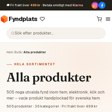
🚚 Fri frakt över
499 kr
· Betala smidigt med
Klarna
Fyndplats
Hem
/
Butik
/
Alla produkter
HELA SORTIMENTET
Alla produkter
505 noga utvalda fynd inom hem, elektronik, kök och
mer – varje produkt handplockad för svenska hem.
505
produkter ·
35
kategorier · Fri frakt över 499 kr