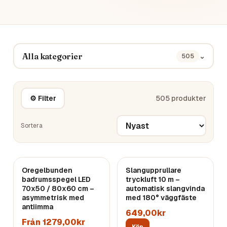
Alla kategorier
⌄
505
⚙ Filter
505
produkter
Sortera
Oregelbunden
Slangupprullare
badrumsspegel LED
tryckluft 10 m –
70x50 / 80x60 cm –
automatisk slangvinda
asymmetrisk med
med 180° väggfäste
antiimma
649,00kr
Från 1279,00kr