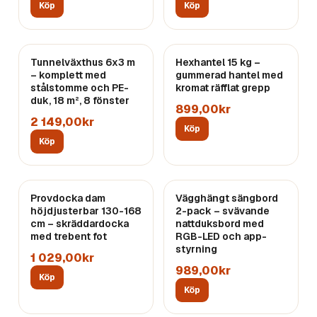
Köp
Köp
Tunnelväxthus 6x3 m
Hexhantel 15 kg –
– komplett med
gummerad hantel med
stålstomme och PE-
kromat räfflat grepp
duk, 18 m², 8 fönster
899,00kr
2 149,00kr
Köp
Köp
Provdocka dam
Vägghängt sängbord
höjdjusterbar 130-168
2-pack – svävande
cm – skräddardocka
nattduksbord med
med trebent fot
RGB-LED och app-
styrning
1 029,00kr
989,00kr
Köp
Köp