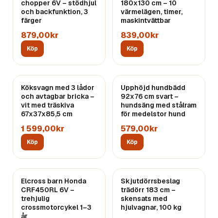
chopper 6V – stödhjul
180x130 cm – 10
och backfunktion, 3
värmelägen, timer,
färger
maskintvättbar
879,00kr
839,00kr
Köp
Köp
Köksvagn med 3 lådor
Upphöjd hundbädd
och avtagbar bricka –
92x76 cm svart –
vit med träskiva
hundsäng med stålram
67x37x85,5 cm
för medelstor hund
1 599,00kr
579,00kr
Köp
Köp
Elcross barn Honda
Skjutdörrsbeslag
CRF450RL 6V –
trädörr 183 cm –
trehjulig
skensats med
crossmotorcykel 1–3
hjulvagnar, 100 kg
år