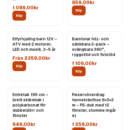
859,00kr
1 089,00kr
Köp
Köp
Elfyrhjuling barn 12V –
Barstolar höj- och
ATV med 2 motorer,
sänkbara 2-pack –
LED och musik, 3–5 år
svängbara 360°,
ryggstöd och fotstöd
Från 2359,00kr
1 109,00kr
Köp
Köp
Entrétak 195 cm –
Reservöverdrag
brett skärmtak i
tunnelväxthus 6×3×2
polykarbonat för
m – PE-duk med 12
dubbeldörr och
fönster, stomme ingår
fönster
ej
949,00kr
1 259,00kr