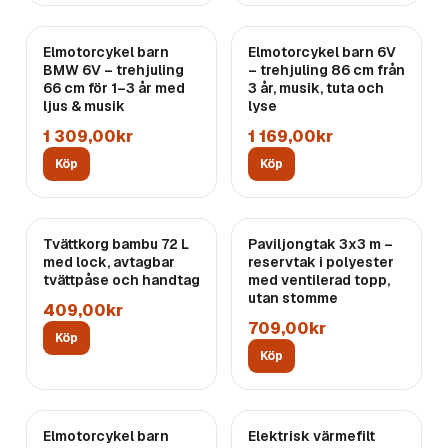
Elmotorcykel barn
Elmotorcykel barn 6V
BMW 6V – trehjuling
– trehjuling 86 cm från
66 cm för 1–3 år med
3 år, musik, tuta och
ljus & musik
lyse
1 309,00kr
1 169,00kr
Köp
Köp
Tvättkorg bambu 72 L
Paviljongtak 3x3 m –
med lock, avtagbar
reservtak i polyester
tvättpåse och handtag
med ventilerad topp,
utan stomme
409,00kr
709,00kr
Köp
Köp
Elmotorcykel barn
Elektrisk värmefilt