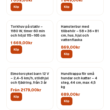
1 059,00kr
1 849,00kr
Köp
Köp
Torkhuv på stativ –
Hamsterbur med
1180 W, timer 60 min
tillbehör – 58 × 36 × 81
och höjd 115–165 cm
cm, hus, hjul och
vattenflaska
1 669,00kr
869,00kr
Köp
Köp
Elmotorcykel barn 12 V
Hundtrappa för små
– 2,4–5 km/h, stödhjul
hundar och katter – 4
och fjädring, från 3 år
steg, 44 cm, max 4,5
kg
Från 2179,00kr
689,00kr
Köp
Köp