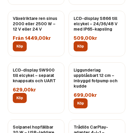
Växelriktare ren sinus
LCD-display S866 till
2000 eller 2500 W –
elcykel – 24/36/48 V
12 V eller 24 V
med IP65-kapsling
Från 1449,00kr
509,00kr
Köp
Köp
LCD-display SW900
Liggunderlag
till elcykel – separat
uppblåsbart 12 cm –
knappsats och UART
inbyggd fotpump och
kudde
629,00kr
699,00kr
Köp
Köp
Solpanel hopfällbar
Trådlös CarPlay-
20 W – USB-laddare
adapter 4-i-1 –