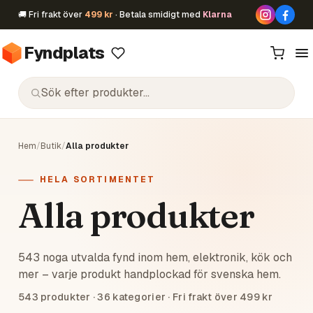
🚚 Fri frakt över
499 kr
· Betala smidigt med
Klarna
Fyndplats
Hem
/
Butik
/
Alla produkter
HELA SORTIMENTET
Alla produkter
543 noga utvalda fynd inom hem, elektronik, kök och
mer – varje produkt handplockad för svenska hem.
543
produkter ·
36
kategorier · Fri frakt över 499 kr