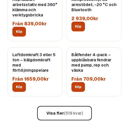
arbetsstativ med 360°
armstödet, −20 °C och
klämma och
Bluetooth
verktygsbricka
2 939,00kr
Från 839,00kr
Köp
Köp
Luftdomkraft 3 eller 5
Båtfender 4-pack –
ton – bälgdomkraft
uppblåsbara fendrar
med
med pump, rep och
förhöjningspelare
väska
Från 1659,00kr
Från 709,00kr
Köp
Köp
Visa fler
(
519
kvar)