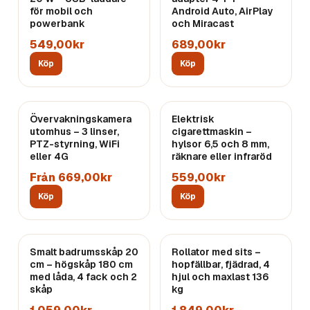
för mobil och
Android Auto, AirPlay
powerbank
och Miracast
549,00kr
689,00kr
Köp
Köp
Övervakningskamera
Elektrisk
utomhus – 3 linser,
cigarettmaskin –
PTZ-styrning, WiFi
hylsor 6,5 och 8 mm,
eller 4G
räknare eller infraröd
Från 669,00kr
559,00kr
Köp
Köp
Smalt badrumsskåp 20
Rollator med sits –
cm – högskåp 180 cm
hopfällbar, fjädrad, 4
med låda, 4 fack och 2
hjul och maxlast 136
skåp
kg