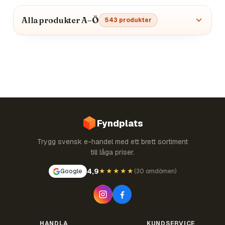
Alla produkter A–Ö
543
produkter
Fyndplats
Trygg svensk e-handel med ett brett sortiment
till låga priser.
4,9
Google
★★★★★
(
30 omdömen
)
HANDLA
KUNDSERVICE