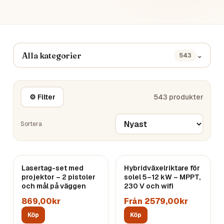
Alla kategorier
⌄
543
⚙ Filter
543
produkter
Sortera
Lasertag-set med
Hybridväxelriktare för
projektor – 2 pistoler
solel 5–12 kW – MPPT,
och mål på väggen
230 V och wifi
869,00kr
Från 2579,00kr
Köp
Köp