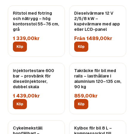
Ritstol med fotring
Dieselvärmare 12 V
och nätrygg – hög
2/5/8 kW –
kontorsstol 55–76 cm,
kupévärmare med app
grå
eller LCD-panel
1 339,00kr
Från 1489,00kr
Köp
Köp
Injektortestare 600
Takräcke för bil med
bar – provbänk för
rails – lasthållare i
dieselinjektorer,
aluminium 120–135 cm,
dubbel skala
90 kg
1 439,00kr
859,00kr
Köp
Köp
Cykelmekställ
Kylbox för bil 8 L –
hopfällbart –
kompressorkyl till