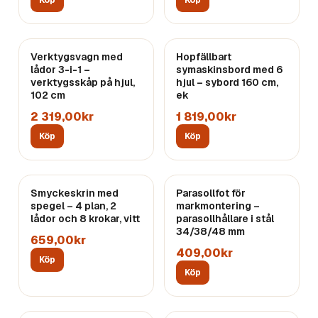
Köp
Köp
Verktygsvagn med
Hopfällbart
lådor 3-i-1 –
symaskinsbord med 6
verktygsskåp på hjul,
hjul – sybord 160 cm,
102 cm
ek
2 319,00kr
1 819,00kr
Köp
Köp
Smyckeskrin med
Parasollfot för
spegel – 4 plan, 2
markmontering –
lådor och 8 krokar, vitt
parasollhållare i stål
34/38/48 mm
659,00kr
409,00kr
Köp
Köp