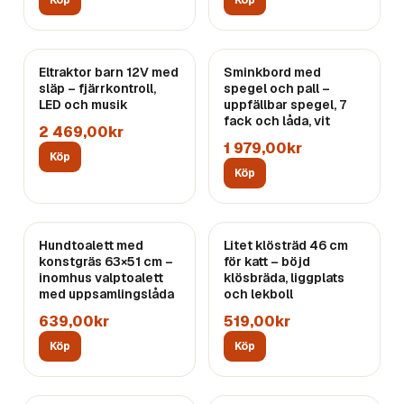
Köp
Köp
Eltraktor barn 12V med
Sminkbord med
släp – fjärrkontroll,
spegel och pall –
LED och musik
uppfällbar spegel, 7
fack och låda, vit
2 469,00kr
1 979,00kr
Köp
Köp
Hundtoalett med
Litet klösträd 46 cm
konstgräs 63×51 cm –
för katt – böjd
inomhus valptoalett
klösbräda, liggplats
med uppsamlingslåda
och lekboll
639,00kr
519,00kr
Köp
Köp