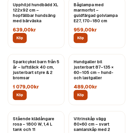
Upphöjd hundbädd XL
Båglampa med
122x92 cm –
marmorfot –
hopfällbar hundsäng
guldfärgad golvlampa
med bärväska
E27, 170–180 cm
639,00kr
959,00kr
Köp
Köp
Sparkcykel barn från 5
Hundgaller bil
år – luftdäck 40 cm,
justerbart 87–135 ×
justerbart styre & 2
60–105 cm – hund-
bromsar
och lastgaller
1 079,00kr
489,00kr
Köp
Köp
Stående klädångare
Vitrinskåp vägg
rosa – 1800 W, 1,4 L
80×60 cm – svart
tank och 11
samlarskåp med 2