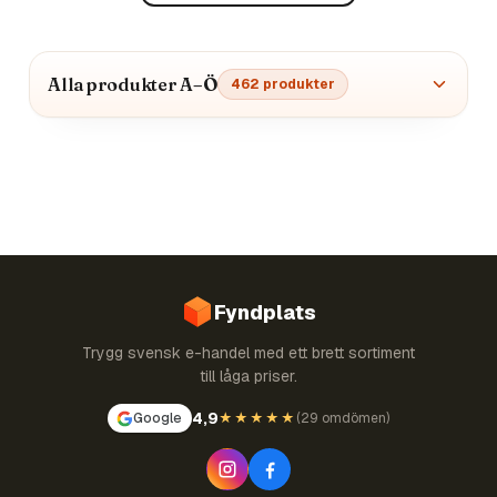
Alla produkter A–Ö
462
produkter
Fyndplats
Trygg svensk e-handel med ett brett sortiment
till låga priser.
4,9
Google
★★★★★
(
29 omdömen
)