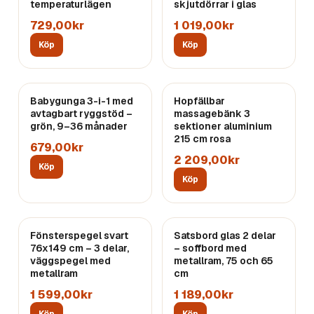
temperaturlägen
skjutdörrar i glas
729,00kr
1 019,00kr
Köp
Köp
Babygunga 3-i-1 med
Hopfällbar
avtagbart ryggstöd –
massagebänk 3
grön, 9–36 månader
sektioner aluminium
215 cm rosa
679,00kr
2 209,00kr
Köp
Köp
Fönsterspegel svart
Satsbord glas 2 delar
76x149 cm – 3 delar,
– soffbord med
väggspegel med
metallram, 75 och 65
metallram
cm
1 599,00kr
1 189,00kr