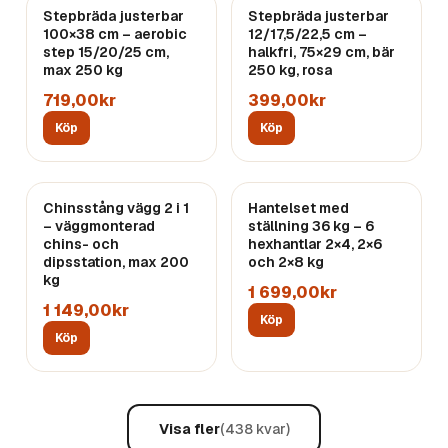
Stepbräda justerbar
Endast
1
kvar
Stepbräda justerbar
100×38 cm – aerobic
12/17,5/22,5 cm –
step 15/20/25 cm,
halkfri, 75×29 cm, bär
max 250 kg
250 kg, rosa
719,00kr
399,00kr
Köp
Köp
Chinsstång vägg 2 i 1
Hantelset med
– väggmonterad
ställning 36 kg – 6
chins- och
hexhantlar 2×4, 2×6
dipsstation, max 200
och 2×8 kg
kg
1 699,00kr
1 149,00kr
Köp
Köp
Visa fler
(
438
kvar)