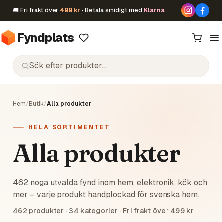
🚚 Fri frakt över
499 kr
· Betala smidigt med
Klarna
Fyndplats
Hem
/
Butik
/
Alla produkter
HELA SORTIMENTET
Alla produkter
462 noga utvalda fynd inom hem, elektronik, kök och
mer – varje produkt handplockad för svenska hem.
462
produkter ·
34
kategorier · Fri frakt över 499 kr