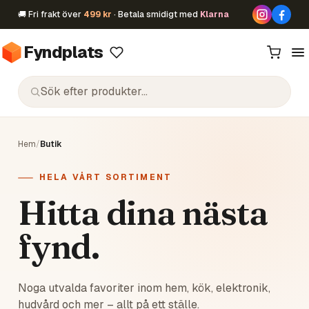
🚚 Fri frakt över
499 kr
· Betala smidigt med
Klarna
Fyndplats
Hem
/
Butik
HELA VÅRT SORTIMENT
Hitta dina nästa
fynd.
Noga utvalda favoriter inom hem, kök, elektronik,
hudvård och mer – allt på ett ställe.