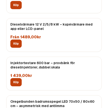
Köp
Dieselvärmare 12 V 2/5/8 kW – kupévärmare med
app eller LCD-panel
Från 1489,00kr
Köp
Injektortestare 600 bar – provbänk för
dieselinjektorer, dubbel skala
1 439,00kr
Köp
Oregelbunden badrumsspegel LED 70x50 / 80x60
cm – asymmetrisk med antiimma