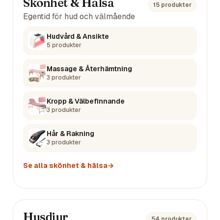
Skönhet & Hälsa
15
produkter
Egentid för hud och välmående
Hudvård & Ansikte
5
produkter
Massage & Återhämtning
3
produkter
Kropp & Välbefinnande
3
produkter
Hår & Rakning
3
produkter
Se alla
skönhet & hälsa
→
Husdjur
54
produkter